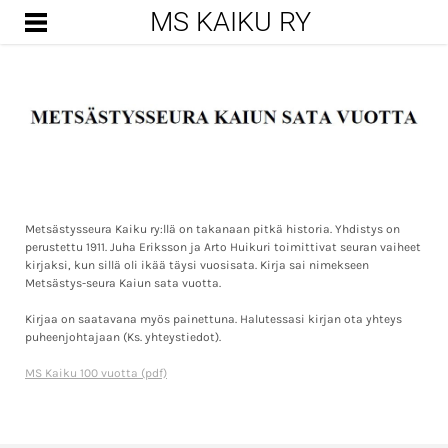
MS KAIKU RY
ETUSIVU
YHTEYSTIEDOT
TAPAHTUMAT
TOIMINTA
HISTORIA
Metsästysseura Kaiku ry:llä on takanaan pitkä historia. Yhdistys on
perustettu 1911. Juha Eriksson ja Arto Huikuri toimittivat seuran vaiheet
kirjaksi, kun sillä oli ikää täysi vuosisata. Kirja sai nimekseen
Metsästys-seura Kaiun sata vuotta.
Kirjaa on saatavana myös painettuna. Halutessasi kirjan ota yhteys
puheenjohtajaan (Ks. yhteystiedot).
MS Kaiku 100 vuotta (pdf)